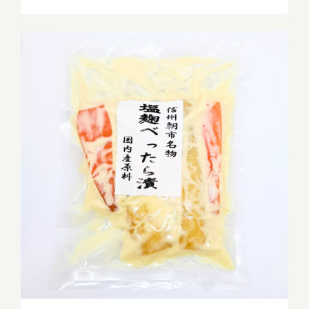
塩麴べったら漬