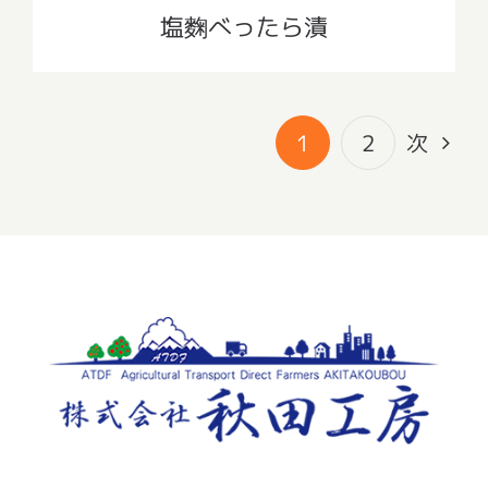
塩麴べったら漬
1
2
次