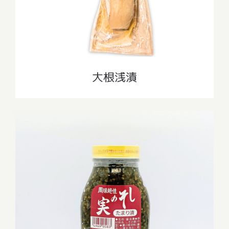
大根浅漬
しその実たまり漬