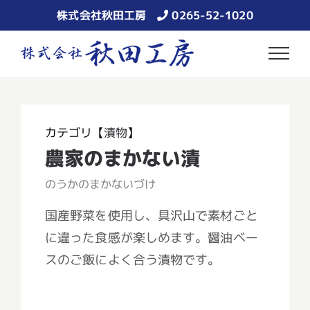
Skip
株式会社秋田工房
0265-52-1020
to
content
カテゴリ【
漬物
】
農家のまかない漬
のうかのまかないづけ
国産野菜を使用し、具沢山で素材ごと
に違った食感が楽しめます。醤油ベー
スのご飯によく合う漬物です。