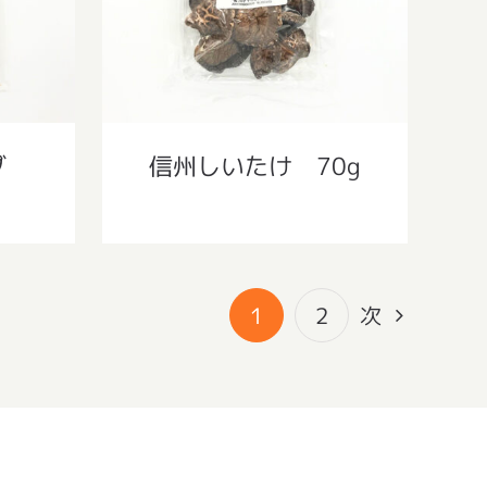
ラダ
信州しいたけ 70g
1
2
次