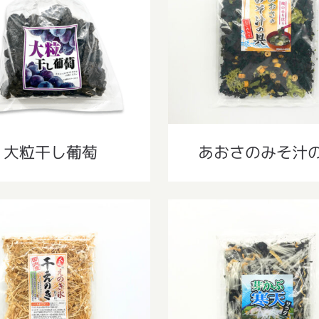
大粒干し葡萄
あおさのみそ汁の
大粒干し葡萄
あおさのみそ汁
国産干えのき 35g
芽かぶ寒天サラダ 5