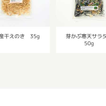
産干えのき 35g
芽かぶ寒天サ
50g