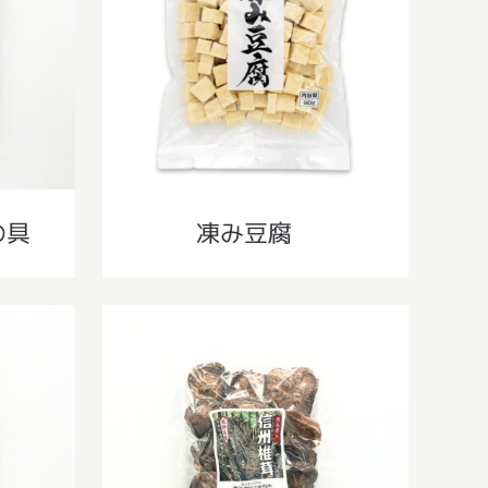
具
凍み豆腐
の具
凍み豆腐
0g
信州しいたけ 70g