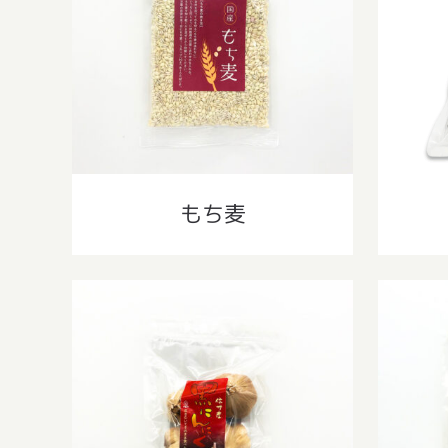
もち麦
もち麦
信州産黒にんにく 100g