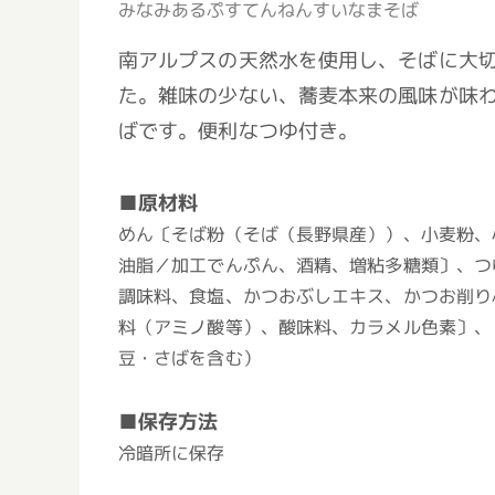
みなみあるぷすてんねんすいなまそば
南アルプスの天然水を使用し、そばに大切
た。雑味の少ない、蕎麦本来の風味が味
ばです。便利なつゆ付き。
■原材料
めん〔そば粉（そば（長野県産））、小麦粉、
油脂／加工でんぷん、酒精、増粘多糖類〕、つ
調味料、食塩、かつおぶしエキス、かつお削り
料（アミノ酸等）、酸味料、カラメル色素〕、
豆・さばを含む）
■保存方法
冷暗所に保存