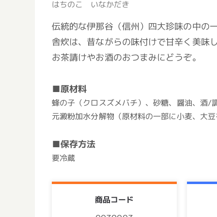
はちのこ いなかだき
伝統的な伊那谷（信州）四大珍味の中の
舎炊は、昔ながらの味付けで甘辛く美味
お茶請けやお酒のおつまみにどうぞ。
■原材料
蜂の子（クロスズメバチ）、砂糖、醤油、酒/
元澱粉加水分解物（原材料の一部に小麦、大豆
■保存方法
要冷蔵
商品コード