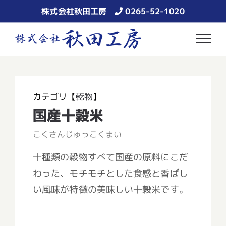
Skip
株式会社秋田工房
0265-52-1020
to
content
カテゴリ【
乾物
】
国産十穀米
こくさんじゅっこくまい
十種類の穀物すべて国産の原料にこだ
わった、モチモチとした食感と香ばし
い風味が特徴の美味しい十穀米です。